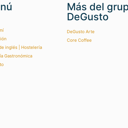
nú
Más del gru
DeGusto
mí
DeGusto Arte
ión
Core Coffee
e inglés | Hostelería
ía Gastronómica
to