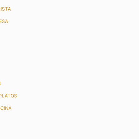
ISTA
ESA
S
 PLATOS
OCINA
Ú