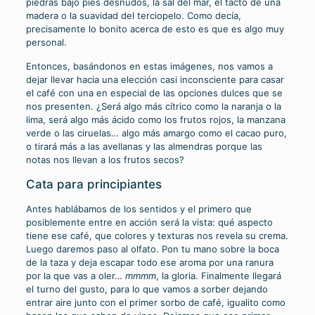
piedras bajo pies desnudos, la sal del mar, el tacto de una
madera o la suavidad del terciopelo. Como decía,
precisamente lo bonito acerca de esto es que es algo muy
personal.
Entonces, basándonos en estas imágenes, nos vamos a
dejar llevar hacia una elección casi inconsciente para casar
el café con una en especial de las opciones dulces que se
nos presenten. ¿Será algo más cítrico como la naranja o la
lima, será algo más ácido como los frutos rojos, la manzana
verde o las ciruelas… algo más amargo como el cacao puro,
o tirará más a las avellanas y las almendras porque las
notas nos llevan a los frutos secos?
Cata para principiantes
Antes hablábamos de los sentidos y el primero que
posiblemente entre en acción será la vista: qué aspecto
tiene ese café, que colores y texturas nos revela su crema.
Luego daremos paso al olfato. Pon tu mano sobre la boca
de la taza y deja escapar todo ese aroma por una ranura
por la que vas a oler…
mmmm
, la gloria. Finalmente llegará
el turno del gusto, para lo que vamos a sorber dejando
entrar aire junto con el primer sorbo de café, igualito como