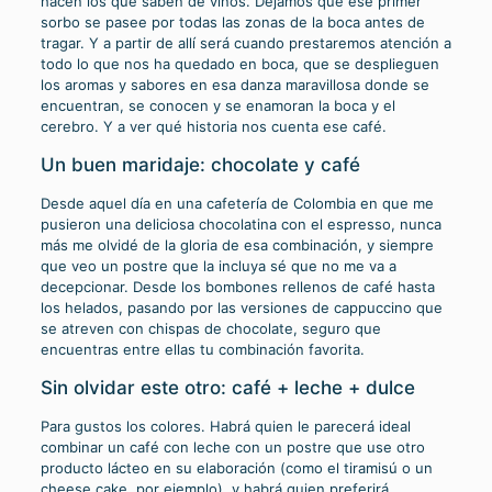
hacen los que saben de vinos. Dejamos que ese primer
sorbo se pasee por todas las zonas de la boca antes de
tragar. Y a partir de allí será cuando prestaremos atención a
todo lo que nos ha quedado en boca, que se desplieguen
los aromas y sabores en esa danza maravillosa donde se
encuentran, se conocen y se enamoran la boca y el
cerebro. Y a ver qué historia nos cuenta ese café.
Un buen maridaje: chocolate y café
Desde aquel día en una cafetería de Colombia en que me
pusieron una deliciosa chocolatina con el espresso, nunca
más me olvidé de la gloria de esa combinación, y siempre
que veo un postre que la incluya sé que no me va a
decepcionar. Desde los bombones rellenos de café hasta
los helados, pasando por las versiones de cappuccino que
se atreven con chispas de chocolate, seguro que
encuentras entre ellas tu combinación favorita.
Sin olvidar este otro: café + leche + dulce
Para gustos los colores. Habrá quien le parecerá ideal
combinar un café con leche con un postre que use otro
producto lácteo en su elaboración (como el tiramisú o un
cheese cake, por ejemplo), y habrá quien preferirá