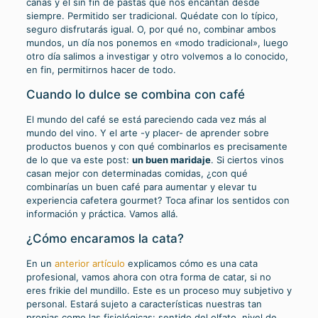
cañas y el sin fin de pastas que nos encantan desde
siempre. Permitido ser tradicional. Quédate con lo típico,
seguro disfrutarás igual. O, por qué no, combinar ambos
mundos, un día nos ponemos en «modo tradicional», luego
otro día salimos a investigar y otro volvemos a lo conocido,
en fin, permitirnos hacer de todo.
Cuando lo dulce se combina con café
El mundo del café se está pareciendo cada vez más al
mundo del vino. Y el arte -y placer- de aprender sobre
productos buenos y con qué combinarlos es precisamente
de lo que va este post:
un buen maridaje
. Si ciertos vinos
casan mejor con determinadas comidas, ¿con qué
combinarías un buen café para aumentar y elevar tu
experiencia cafetera gourmet? Toca afinar los sentidos con
información y práctica. Vamos allá.
¿Cómo encaramos la cata?
En un
anterior artículo
explicamos cómo es una cata
profesional, vamos ahora con otra forma de catar, si no
eres frikie del mundillo. Este es un proceso muy subjetivo y
personal. Estará sujeto a características nuestras tan
propias como las fisiológicas: sentido del olfato, nivel de