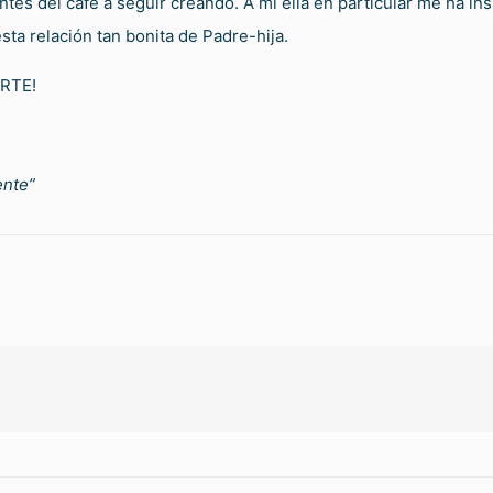
ntes del café a seguir creando. A mí ella en particular me ha i
ta relación tan bonita de Padre-hija.
ARTE!
ente”