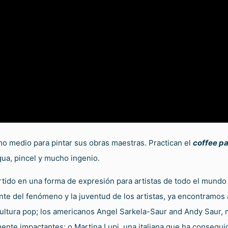
o medio para pintar sus obras maestras. Practican el
coffee pa
agua, pincel y mucho ingenio.
rtido en una forma de expresión para artistas de todo el mundo
iente del fenómeno y la juventud de los artistas, ya encontramo
 cultura pop; los americanos Angel Sarkela-Saur and Andy Saur,
mente impactantes; o Martina Lupi, una italiana que ha consegu