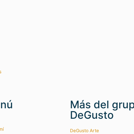
s
nú
Más del gru
DeGusto
mí
DeGusto Arte