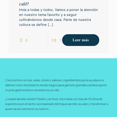
café?
Hola a todas y todos. Vamos a poner la atención
en nuestro tema favorito y a seguir
cultivándonos desde casa. Parte de nuestra
cultura se define
[…]
Leer más
0
0
Creció entre cocinas, salas, olores y sabores, ingredientes que le ayudaron a
obtener como resultado la receta mágica para generar grandes cambios que el
mundo gastronómico necesita hoy en día.
¿La base de esta receta? Pasión y actitud, mezclada con más de 30 años de
experiencia en el sector, acompañado del toque secreto: ayudar y transformar a
quien se encuentra en su camino.