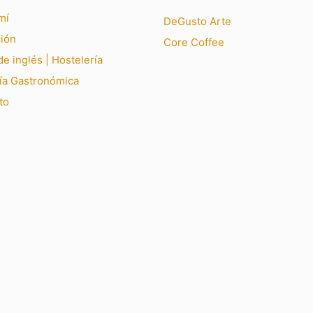
mí
DeGusto Arte
ión
Core Coffee
e inglés | Hostelería
ía Gastronómica
to