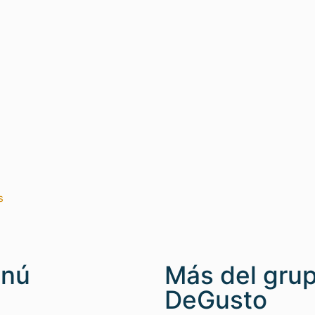
s
nú
Más del gru
DeGusto